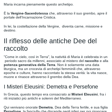
Maria incarna pienamente questo archetipo.
È la
Vergine-Sacerdotessa
che, attraverso il suo grembo, apre il
portale dell’Incarnazione Cristica.
In lei, la costellazione della Vergine, diventa carne, missione e
destino.
Il riflesso delle antiche Dee del
raccolto
"Come in cielo, così in Terra", la natività di Maria è celebrata in un
periodo sacro da millenni, associato al mistero del
raccolto
e alla
potenza generativa della Terra
. Non è solamente una data
liturgica, ma un crocevia di archetipi femminili che, attraverso
epoche e culture, hanno raccontato la stessa verità: la vita nasce,
muore e rinasce attraverso il grembo della Dea.
I Misteri Eleusini: Demetra e Persefone
In Grecia, questo tempo era consacrato ai
Misteri Eleusini
, fra i
riti iniziatici più antichi e solenni del Mediterraneo.
Qui venivano onorate
Demetra
, Dea della Terra fertile, e sua figlia
Persefone
, la fanciulla che discende negli inferi per poi rinascere