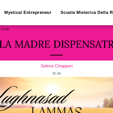
Mystical Entrepreneur
Scuola Misterica Della 
frutti
LA MADRE DISPENSATRI
Selena Chiappori
31
Jul