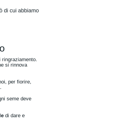
iò di cui abbiamo
no
di ringraziamento.
he si rinnova
i, per fiorire,
.
ogni seme deve
le
di dare e