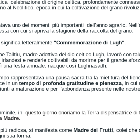
ca celebrazione di origine celtica, profondamente connessa 
no al Neolitico, epoca in cui la coltivazione del grano rivoluz
ntava uno dei momenti più importanti dell’anno agrario. Nell
sta con cui si apriva la stagione della raccolta del grano.
significa letteralmente
"Commemorazione di Lugh"
.
e Tailtiu, madre adottiva del dio celtico Lugh, lavorò con ta
 irlandesi e renderle coltivabili da morirne per il grande sfor
uì una festa annuale: nacque così Lughnasadh.
empo rappresentava una pausa sacra tra la mietitura del fieno
uce in un
tempo di profonda gratitudine e pienezza
, in cui
i giunti a maturazione e per l'abbondanza presente nelle nostre
mminile, in
questo giorno onoriamo la Terra dispensatrice di fr
a Madre
.
a più radiosa, si manifesta come
Madre dei Frutti
, colei che
ogni sua forma.