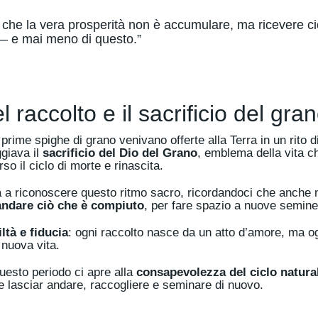
a che la vera prosperità non è accumulare, ma ricevere c
— e mai meno di questo.”
l raccolto e il sacrificio del gra
 prime spighe di grano venivano offerte alla Terra in un rito 
giava il
sacrificio del Dio del Grano
, emblema della vita c
o il ciclo di morte e rinascita.
 a riconoscere questo ritmo sacro, ricordandoci che anche no
andare ciò che è compiuto
, per fare spazio a nuove semine
ltà e fiducia
: ogni raccolto nasce da un atto d’amore, ma 
 nuova vita.
 questo periodo ci apre alla
consapevolezza del ciclo natura
 e lasciar andare, raccogliere e seminare di nuovo.