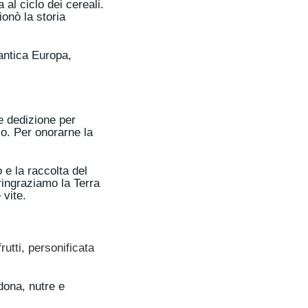
al ciclo dei cereali.
ionò la storia
’antica Europa,
le dedizione per
zo. Per onorarne la
 e la raccolta del
 ringraziamo la Terra
 vite.
utti, personificata
 dona, nutre e