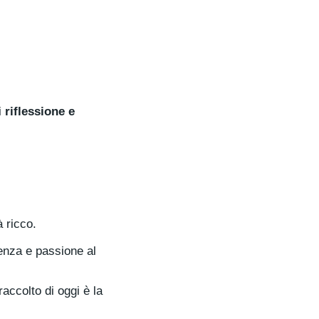
i
riflessione e
 ricco.
enza e passione al
l raccolto di oggi è la