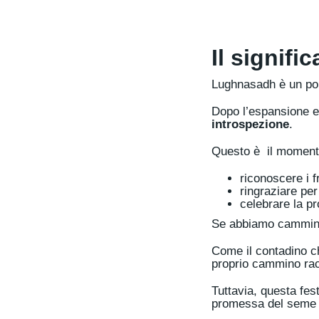
Il signifi
Lughnasadh è un po
Dopo l’espansione e 
introspezione
.
Questo è il momento
riconoscere i f
ringraziare per
celebrare la pr
Se abbiamo camminato
Come il contadino c
proprio cammino racc
Tuttavia, questa fes
promessa del seme 