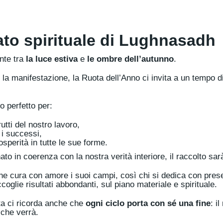
cato spirituale di Lughnasadh
nte tra
la luce estiva
e
le ombre dell’autunno
.
la manifestazione, la Ruota dell’Anno ci invita a un tempo d
 perfetto per:
rutti del nostro lavoro,
 i successi,
osperità in tutte le sue forme.
 in coerenza con la nostra verità interiore, il raccolto sarà
he cura con amore i suoi campi, così chi si dedica con pres
oglie risultati abbondanti, sul piano materiale e spirituale.
ta ci ricorda anche che
ogni ciclo porta con sé una fine
: i
che verrà.