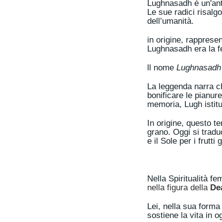
Lughnasadh è un'anti
Le sue radici risalgo
dell’umanità.
in origine, rapprese
Lughnasadh era la fe
ll nome
Lughnasadh
La leggenda narra ch
bonificare le pianure
memoria, Lugh istit
In origine, questo t
grano. Oggi si trad
e il Sole per i frutt
Nella Spiritualità fe
nella figura della
De
Lei, nella sua form
sostiene la vita in 