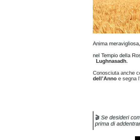
Anima meravigliosa
nel Tempio della Rosa
Lughnasadh.
Conosciuta anche c
dell’Anno
e segna l’
🎬
Se desideri com
prima di addentrart